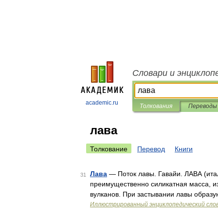
Словари и энциклоп
academic.ru
Толкования
Переводы
лава
Толкование
Перевод
Книги
Лава
— Поток лавы. Гавайи. ЛАВА (итал
31
преимущественно силикатная масса, и
вулканов. При застывании лавы образ
Иллюстрированный энциклопедический сло