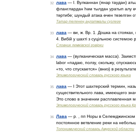
лава
— I. Вулканнан (янар таудан) аты
32
фланглардан һәм тылдан уратып алу ө
тәртибе; шундый атака өчен төзелгән 
Татар теленең аңлатмалы сүзлеге
лава
— ви, ж. Вр. 1. Дошка на стояках, 
33
4. Вибій у шахті з суцільною системою
Словник лемківскої говірки
лава
— (вулканическая масса). Заимств. в
34
labor «падаю, ползу, скольжу, спускаюс
«то, что спускается» (вниз) в результа
Этимологический словарь русского языка
лава
— I Этот шахтерский термин, наз
35
существительного лава, имеющего значе
Это слово в значении расплавленная 
Этимологический словарь русского языка К
Лава
— р. , пп Норы в Селемджинском р
36
постоянное ветвление реки на небольш
Топонимический словарь Амурской области