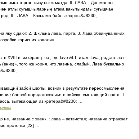
лып чыга торган кызу сыек матдә. II. ЛАВА – Дошманны
чен атлы сугышчыларның атака вакытындагы сугышчан
отряд. III. ЛАВА – Казылма байлыкларны&#8230; …
на яку сідают. 2. Шкільна лава, парта. 3. Лава обвинувачених.
 розробки корисних копалин …
 XVIII в. из франц. яз., где lave &LT; итал. lava, родств. лат.
ь (вниз)», того же корня, что лавина, слабый. Лава буквально
те&#8230; …
ывающий забой шахты, возник в результате переосмысления
ние боевой порядок казачьего войска, сметающий врага . II
масса, вытекающая из кратера&#8230; …
рылова
 не, название с эвенк. : лава – ветвистая; название отражает
ие проточки [22] …