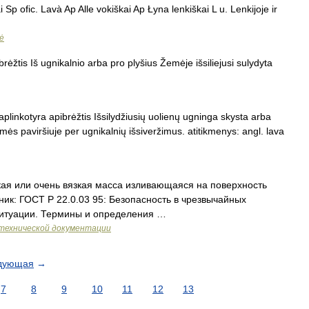
p ofic. Lavà Ap Alle vokiškai Ap Łyna lenkiškai L u. Lenkijoje ir
zė
rėžtis Iš ugnikalnio arba pro plyšius Žemėje išsiliejusi sulydyta
…
 aplinkotyra apibrėžtis Išsilydžiusių uolienų ugninga skysta arba
ės paviršiuje per ugnikalnių išsiveržimus. atitikmenys: angl. lava
кая или очень вязкая масса изливающаяся на поверхность
ник: ГОСТ Р 22.0.03 95: Безопасность в чрезвычайных
ситуации. Термины и определения …
технической документации
дующая
→
7
8
9
10
11
12
13