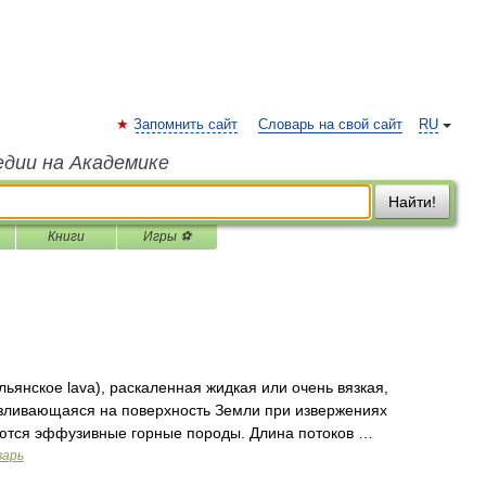
Запомнить сайт
Словарь на свой сайт
RU
едии на Академике
Найти!
Книги
Игры ⚽
ьянское lava), раскаленная жидкая или очень вязкая,
зливающаяся на поверхность Земли при извержениях
уются эффузивные горные породы. Длина потоков …
варь