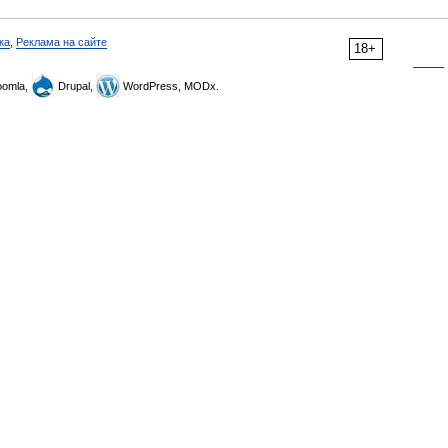
ка
,
Реклама на сайте
18+
omla,
Drupal,
WordPress, MODx.