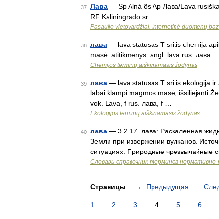
Лава
— Sp Alnà õs Ap Лава/Lava rusiškai S
37
RF Kaliningrado sr …
Pasaulio vietovardžiai. Internetinė duomenų ba
лава
— lava statusas T sritis chemija apib
38
masė. atitikmenys: angl. lava rus. лава 
Chemijos terminų aiškinamasis žodynas
лава
— lava statusas T sritis ekologija ir
39
labai klampi magmos masė, išsiliejanti Žem
vok. Lava, f rus. лава, f …
Ekologijos terminų aiškinamasis žodynas
лава
— 3.2.17. лава: Раскаленная жид
40
Земли при извержении вулканов. Источ
ситуациях. Природные чрезвычайные 
Словарь-справочник терминов нормативно-
Страницы
←
Предыдущая
Сле
1
2
3
4
5
6